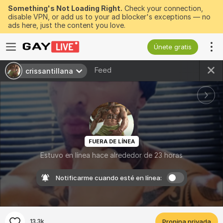
Something's Not Loading Right.
Check your connection,
disable VPN, or add us to your ad blocker's exceptions — no
ads here, just the content you love.
Únete gratis
Feed
crissantillana
FUERA DE LÍNEA
Estuvo en línea hace alrededor de 23 horas
Notificarme cuando esté en línea:
13.3k
Propina privada