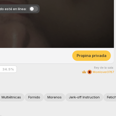
o esté en línea:
Propina privada
Rey de la sala:
34.5
%
Momlover3787
Multiétnicas
Fornido
Morenos
Jerk-off Instruction
Fetic