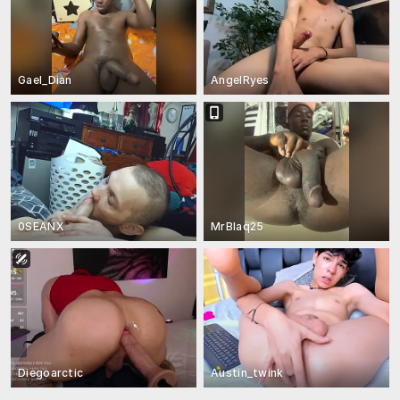
Gael_Dian
AngelRyes
0SEANX
MrBlaq25
Diegoarctic
Austin_twink