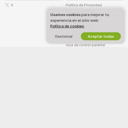
X
Política de Privacidad
Usamos cookies
para mejorar tu
Términos de Uso
experiencia en el sitio web:
Política DMCA
Política de cookies
.
Política de Cookies
Gestionar
Aceptar todas
Guía de control parental
Ayuda anti esclavismo
TRABAJA CON NOSOTROS
AYUDA
&
SOPORTE
Regístrate como modelo
Soporte y preguntas frecuentes
Registro de estudio
Soporte de facturación
Programa de Afiliados de
Webcam
¡Bienvenido a Gaylive Online! Somos una comunidad en línea gratuita
donde puedes ver a nuestras hermosas modelos amateur en sus shows