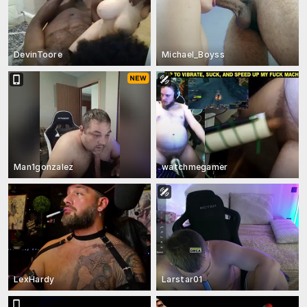
DevinToore
Michael_Boyss
Man1gonzalez
watchmegamer
LexHardy
Larstar01